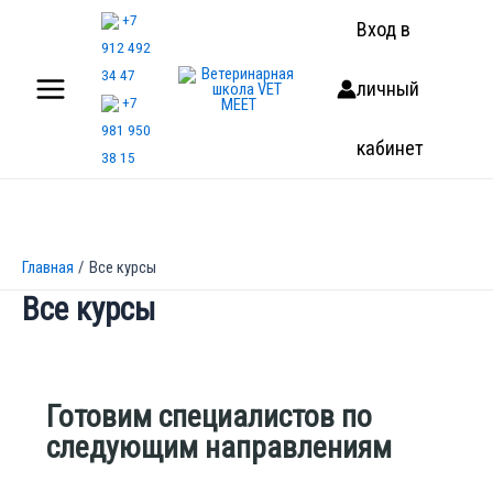
Перейти
+7
Вход в
к
912 492
содержимому
34 47
личный
+7
Main
981 950
кабинет
Menu
38 15
Главная
Все курсы
Все курсы
Готовим специалистов по
следующим направлениям