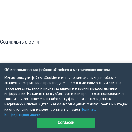
Социальные сети
Об использовании файлов «Cookie» и метрических систем
Мы используем файлы «Cookie» и метрические системы для сбора и
анализа информации о производительности и использовании сайта, а
Политика конфиденциальности
также для улучшения и индивидуальной настройки предоставления
Пользовательское соглашение
информации. Нажимая кнопку «Согласен» или продолжая пользоваться
сайтом, вы соглашаетесь на обработку файлов «Cookie» и данных
метрических систем. Детальнее об используемых файлах Cookie и методах
их отключения вы можете прочитать в нашей
Политике
Конфиденциальности
.
Copyright © 2026 Ветеринарная школа VET MEET | ООО "ВМ", ИНН 7805824035
Согласен