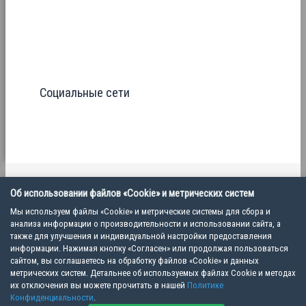
Социальные сети
Политика конфиденциальности
Об использовании файлов «Cookie» и метрических систем
Пользовательское соглашение
Мы используем файлы «Cookie» и метрические системы для сбора и
анализа информации о производительности и использовании сайта, а
также для улучшения и индивидуальной настройки предоставления
информации. Нажимая кнопку «Согласен» или продолжая пользоваться
Copyright © 2026 Ветеринарная школа VET MEET | ООО "ВМ", ИНН 7805824035
сайтом, вы соглашаетесь на обработку файлов «Cookie» и данных
метрических систем. Детальнее об используемых файлах Cookie и методах
их отключения вы можете прочитать в нашей
Политике
Конфиденциальности
.