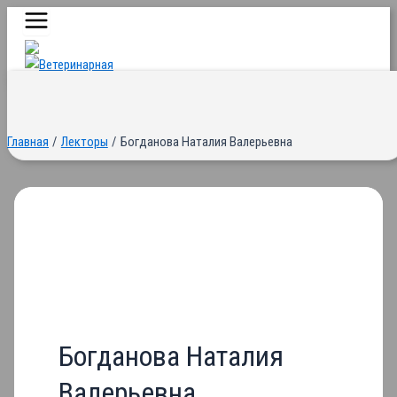
Main
Перейти
Menu
к
содержимому
Главная
Лекторы
Богданова Наталия Валерьевна
Богданова Наталия
Валерьевна