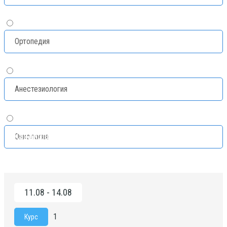
Ортопедия
Анестезиология
Кардиология
Онкология
11.08 - 14.08
1
Курс