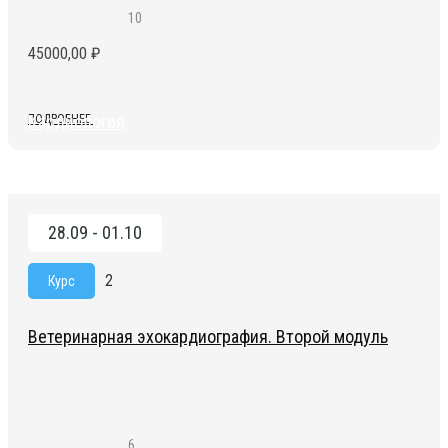
10
45000,00
₽
Кардиология
ПОДРОБНЕЕ
28.09 - 01.10
2
Курс
Ветеринарная эхокардиография. Второй модуль
6