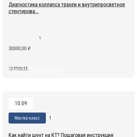
Диагностика коллапса трахеи и внутрипросветное
стентирова...
6
30000,00
₽
Визуальная диагностика
ПОДРОБНЕЕ
10.09
1
Мастер-класс
Как найти шунт на КТ? Пошаговая инструкция