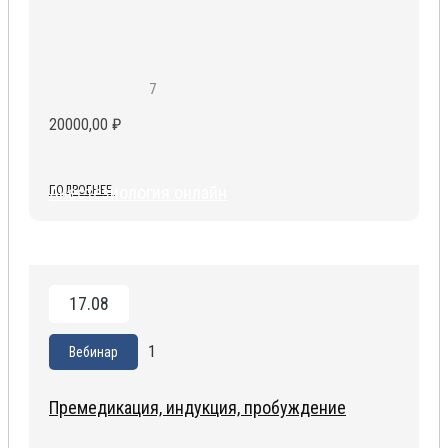
7
20000,00
₽
Анестезиология онлайн
ПОДРОБНЕЕ
17.08
1
Вебинар
Премедикация, индукция, пробуждение