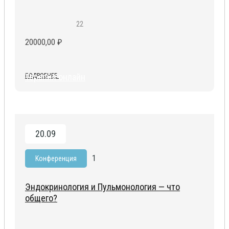
22
20000,00
₽
Терапия онлайн
ПОДРОБНЕЕ
20.09
1
Kонференция
Эндокринология и Пульмонология — что
общего?