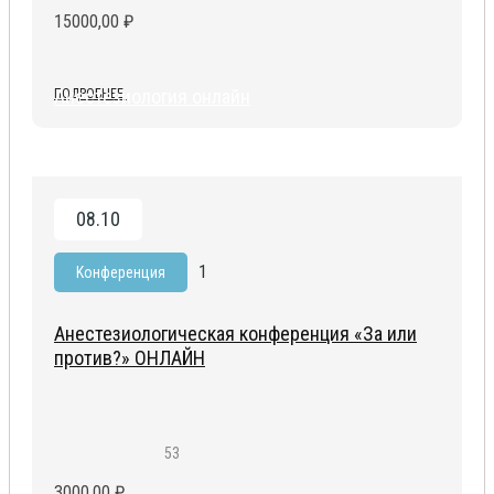
15000,00
₽
Анестезиология онлайн
ПОДРОБНЕЕ
08.10
1
Kонференция
Анестезиологическая конференция «За или
против?» ОНЛАЙН
53
3000,00
₽