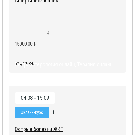
Гипертиреоз кошек
14
15000,00
₽
Гастроэнтерология онлайн, Терапия онлайн
ПОДРОБНЕЕ
04.08 - 15.09
1
Онлайн-курс
Острые болезни ЖКТ