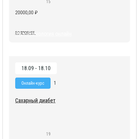
15
20000,00
₽
Эндокринология онлайн
ПОДРОБНЕЕ
18.09 - 18.10
1
Онлайн-курс
Сахарный диабет
19