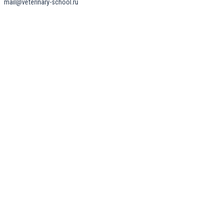
mail@veterinary-school.ru