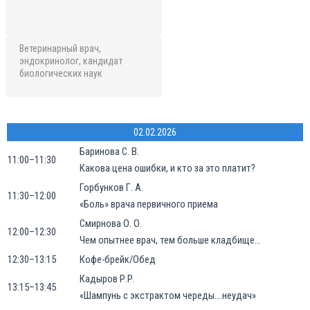
Ветеринарный врач,
эндокринолог, кандидат
биологических наук
02.02.2026
Баринова С. В.
11:00–11:30
Какова цена ошибки, и кто за это платит?
Горбунков Г. А.
11:30–12:00
«Боль» врача первичного приема
Смирнова О. О.
12:00–12:30
Чем опытнее врач, тем больше кладбище…
12:30–13:15
Кофе-брейк/Обед
Кадыров Р.Р.
13:15–13:45
«Шампунь с экстрактом череды….неудач»