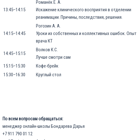
Романёк Е. А.
13:45–14:15
Искажение клинического восприятия в отделении
реанимации. Причины, последствия, решения.
Рогозин А. А.
14:15–14:45
Уроки из собственных и коллективных ошибок. Опыт
врача КТ
Волков К.С.
14:45–15:15
Лучше смотри сам
15:15–15:30
Кофе-брейк
15:30–16:30
Круглый стол
По всем вопросам обращаться:
менеджер онлайн-школы Бондарева Дарья
+7 911 790 01 12