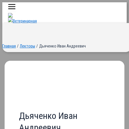
Main
Перейти
Menu
к
содержимому
Главная
Лекторы
Дьяченко Иван Андреевич
Дьяченко Иван
Андреевич