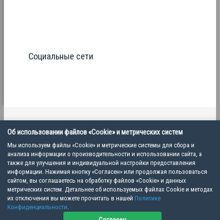
Социальные сети
Политика конфиденциальности
Об использовании файлов «Cookie» и метрических систем
Пользовательское соглашение
Мы используем файлы «Cookie» и метрические системы для сбора и
анализа информации о производительности и использовании сайта, а
также для улучшения и индивидуальной настройки предоставления
информации. Нажимая кнопку «Согласен» или продолжая пользоваться
Copyright © 2026 Ветеринарная школа VET MEET | ООО "ВМ", ИНН 7805824035
сайтом, вы соглашаетесь на обработку файлов «Cookie» и данных
метрических систем. Детальнее об используемых файлах Cookie и методах
их отключения вы можете прочитать в нашей
Политике
Конфиденциальности
.