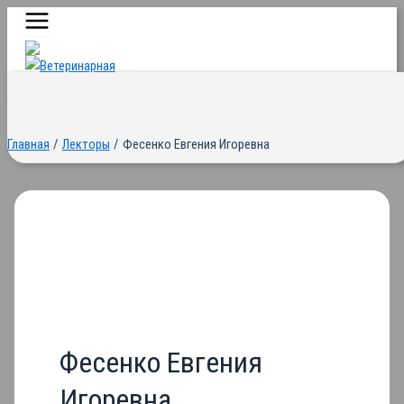
Main
Перейти
Menu
к
содержимому
Главная
Лекторы
Фесенко Евгения Игоревна
Фесенко Евгения
Игоревна