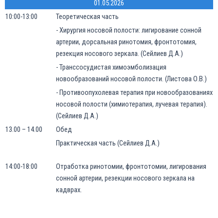
01.05.2026
10:00-13:00
Теоретическая часть
- Хирургия носовой полости: лигирование сонной
артерии, дорсальная ринотомия, фронтотомия,
резекция носового зеркала. (Сейлиев Д.А.)
- Транссосудистая химоэмболизация
новообразований носовой полости. (Листова О.В.)
- Противоопухолевая терапия при новообразованиях
носовой полости (химиотерапия, лучевая терапия).
(Сейлиев Д.А.)
13.00 – 14.00
Обед
Практическая часть (Сейлиев Д.А.)
14:00-18:00
Отработка ринотомии, фронтотомии, лигирования
сонной артерии, резекции носового зеркала на
кадврах.