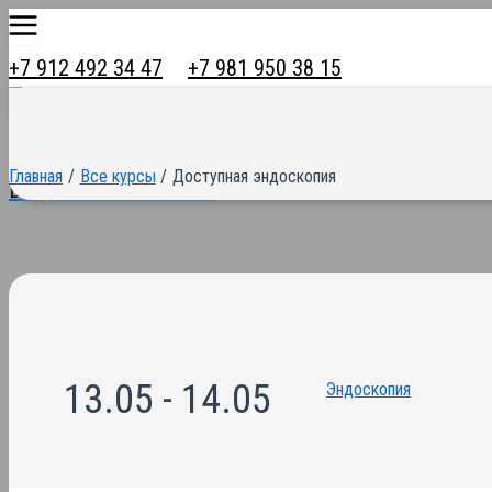
Main
Перейти
Menu
к
+7 912 492 34 47
+7 981 950 38 15
содержимому
Главная
Все курсы
Доступная эндоскопия
Вход в личный кабинет
13.05 - 14.05
Эндоскопия