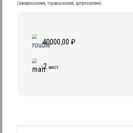
(лапароскопия, торакоскопия, артроскопия).
40000,00
₽
-2
мест