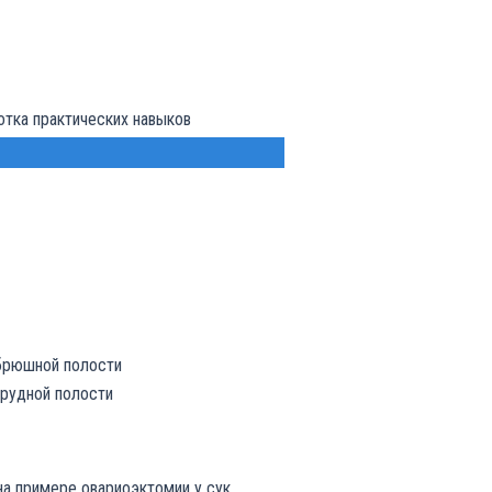
отка практических навыков
 брюшной полости
грудной полости
а примере овариоэктомии у сук