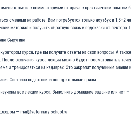
 вмешательств с комментариями от врача с практическим опытом б
яться сменами на работе. Вам потребуется только ноутбук и 1,5–2 
еский материал и получить обратную связь и подсказки от лектора. 
лана Сыругина
 куратором курса, где вы получите ответы на свои вопросы. А так
 После окончания курса лекции можно будет просматривать в течен
емя и тренироваться на кадаврах. Это закрепит полученные знания 
ания Светлана подготовила поощрительные призы.
изучены все лекции курса. Выполнять домашние задание или нет — 
джером — mail@veterinary-school.ru