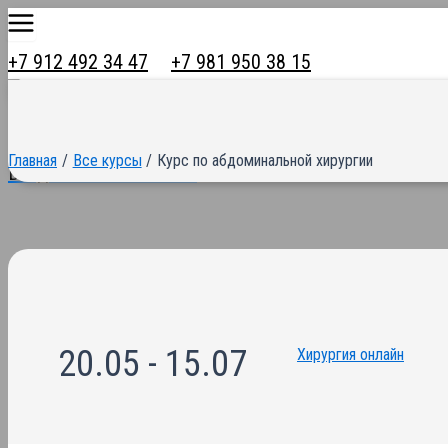
Main
Перейти
Menu
к
+7 912 492 34 47
+7 981 950 38 15
содержимому
Главная
Все курсы
Курс по абдоминальной хирургии
Вход в личный кабинет
20.05 - 15.07
Хирургия онлайн