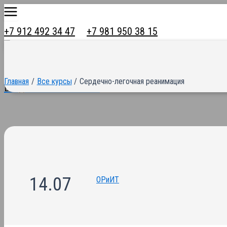
Main
Перейти
Menu
к
+7 912 492 34 47
+7 981 950 38 15
содержимому
Главная
Все курсы
Сердечно-легочная реанимация
Вход в личный кабинет
14.07
ОРиИТ