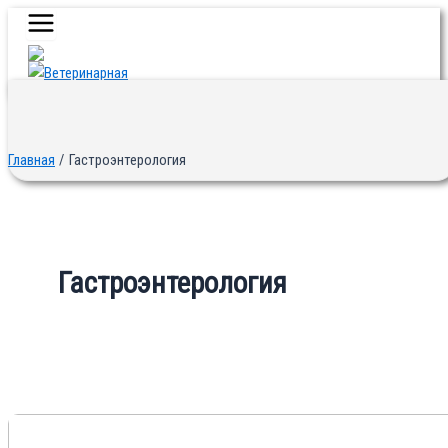
Main
Перейти
Menu
к
содержимому
Главная
Гастроэнтерология
Гастроэнтерология