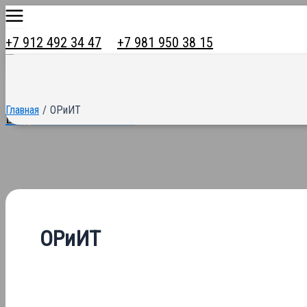
Main
Перейти
Menu
к
+7 912 492 34 47
+7 981 950 38 15
содержимому
Главная
ОРиИТ
Вход в личный кабинет
ОРиИТ