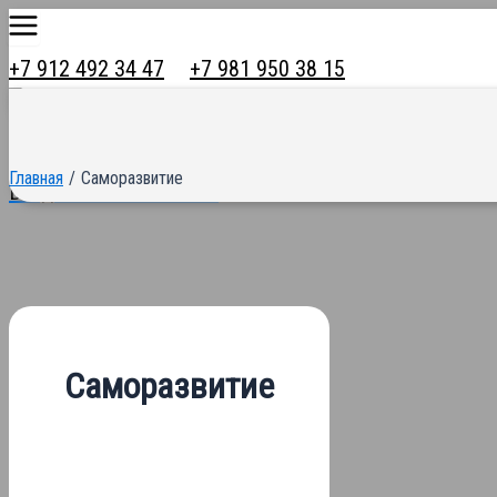
Main
Перейти
Menu
к
+7 912 492 34 47
+7 981 950 38 15
содержимому
Главная
Саморазвитие
Вход в личный кабинет
Саморазвитие