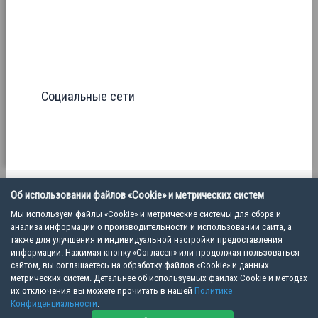
Социальные сети
Об использовании файлов «Cookie» и метрических систем
Политика конфиденциальности
Мы используем файлы «Cookie» и метрические системы для сбора и
Пользовательское соглашение
анализа информации о производительности и использовании сайта, а
также для улучшения и индивидуальной настройки предоставления
информации. Нажимая кнопку «Согласен» или продолжая пользоваться
Copyright © 2026 Ветеринарная школа VET MEET | ООО "ВМ", ИНН 7805824035
сайтом, вы соглашаетесь на обработку файлов «Cookie» и данных
метрических систем. Детальнее об используемых файлах Cookie и методах
их отключения вы можете прочитать в нашей
Политике
Конфиденциальности
.