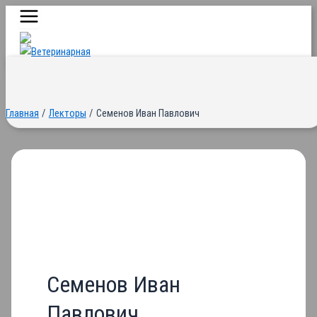
Main
Перейти
Menu
к
содержимому
Главная
Лекторы
Семенов Иван Павлович
Семенов Иван
Павлович